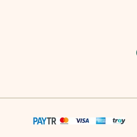
yanınızdayız.
İndirim ve Promosyonlardan 
Olun!
E-posta
*
E-posta listenize abone olmak istiyorum.
© 2026, Tüzer Grup