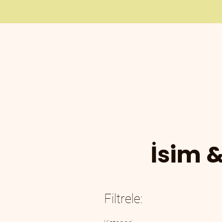
Anasayfa
Tüzer Altın Takıla
İsim &
Filtrele: