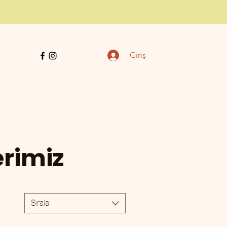
Giriş
Özel Tasarım Takılar
İletişim
erimiz
Sırala: