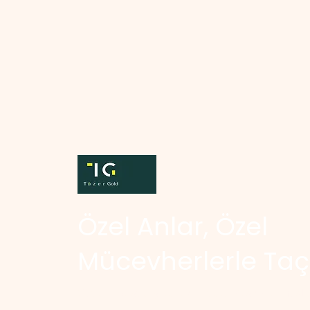
Özel Anlar, Özel
Mücevherlerle Taç
Güvenilir alışveriş deneyimi ve profesyonel müşte