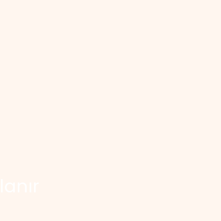
lanır
Ana Sayfa
Altı
ri desteğiyle
Tüm Ürünler
Pırl